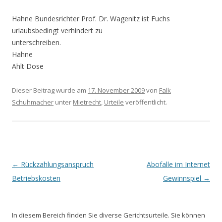
Hahne Bundesrichter Prof. Dr. Wagenitz ist Fuchs
urlaubsbedingt verhindert zu
unterschreiben.
Hahne
Ahlt Dose
Dieser Beitrag wurde am
17. November 2009
von
Falk
Schuhmacher
unter
Mietrecht
,
Urteile
veröffentlicht.
Beitrags-Navigation
←
Rückzahlungsanspruch
Abofalle im Internet
Betriebskosten
Gewinnspiel
→
In diesem Bereich finden Sie diverse Gerichtsurteile. Sie können