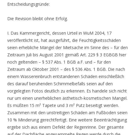
Entscheidungsgründe:
Die Revision bleibt ohne Erfolg.
I. Das Kammergericht, dessen Urteil in WuM 2004, 17
veröffentlicht ist, hat ausgeführt, die Feuchtigkeitsschäden
seien erhebliche Mängel der Mietsache im Sinne des – für den
Zeitraum Juli bis August 2001 gemäß Art. 229 § 3 EGBGB hier
noch geltenden – § 537 Abs. 1 BGB a.F. und – für den
Zeitraum ab Oktober 2001 – des § 536 Abs. 1 BGB. Die nach
einem Wassereinbruch entstandenen Schäden einschließlich
des darauf beruhenden Schimmelbefalls seien auf den
vorgelegten Fotos deutlich zu erkennen. Es handele sich nicht
nur um einen unerheblichen ästhetisch-kosmetischen Mangel.
Es müßten 15 m² Tapete und 3 m² Putz beseitigt werden.
Zusammen mit den unstreitigen Schäden am Fußboden seien
10 % Minderung gerechtfertigt. Eine weitere Beeinträchtigung
ergebe sich aus einem Defekt der Regenrinne. Der gesamte
auf der Dachfläche angesammelte Regen werde durch die