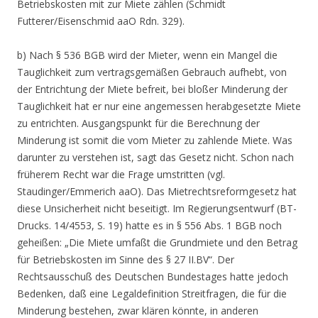
Betriebskosten mit zur Miete zählen (Schmidt
Futterer/Eisenschmid aaO Rdn. 329).
b) Nach § 536 BGB wird der Mieter, wenn ein Mangel die
Tauglichkeit zum vertragsgemäßen Gebrauch aufhebt, von
der Entrichtung der Miete befreit, bei bloßer Minderung der
Tauglichkeit hat er nur eine angemessen herabgesetzte Miete
zu entrichten. Ausgangspunkt für die Berechnung der
Minderung ist somit die vom Mieter zu zahlende Miete. Was
darunter zu verstehen ist, sagt das Gesetz nicht. Schon nach
früherem Recht war die Frage umstritten (vgl.
Staudinger/Emmerich aaO). Das Mietrechtsreformgesetz hat
diese Unsicherheit nicht beseitigt. Im Regierungsentwurf (BT-
Drucks. 14/4553, S. 19) hatte es in § 556 Abs. 1 BGB noch
geheißen: „Die Miete umfaßt die Grundmiete und den Betrag
für Betriebskosten im Sinne des § 27 II.BV“. Der
Rechtsausschuß des Deutschen Bundestages hatte jedoch
Bedenken, daß eine Legaldefinition Streitfragen, die für die
Minderung bestehen, zwar klären könnte, in anderen