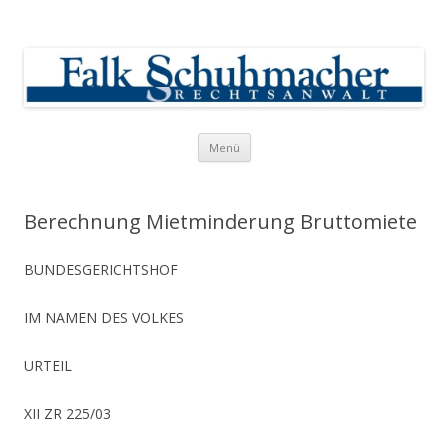
Falk Schuhmacher
Rechtsanwalt
Springe zum Inhalt
Menü
Berechnung Mietminderung Bruttomiete
BUNDESGERICHTSHOF
IM NAMEN DES VOLKES
URTEIL
XII ZR 225/03