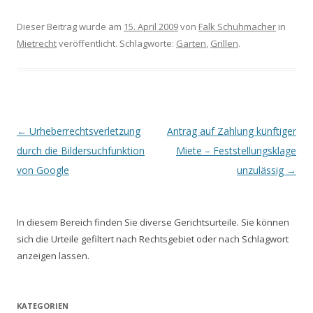
Dieser Beitrag wurde am
15. April 2009
von
Falk Schuhmacher
in
Mietrecht
veröffentlicht. Schlagworte:
Garten
,
Grillen
.
Beitrags-Navigation
←
Urheberrechtsverletzung
Antrag auf Zahlung künftiger
durch die Bildersuchfunktion
Miete – Feststellungsklage
von Google
unzulässig
→
In diesem Bereich finden Sie diverse Gerichtsurteile. Sie können
sich die Urteile gefiltert nach Rechtsgebiet oder nach Schlagwort
anzeigen lassen.
KATEGORIEN